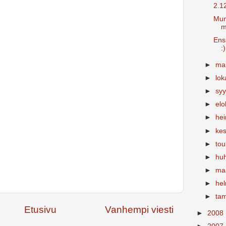
2.1
Mum
m
Ens
:)
►
ma
►
lo
►
sy
►
el
►
he
►
ke
►
to
►
hu
►
ma
►
he
►
ta
Etusivu
Vanhempi viesti
►
2008