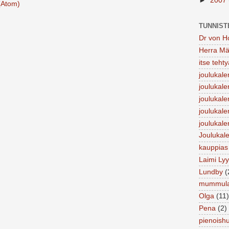
►
2007
(Atom)
TUNNIST
Dr von H
Herra Mä
itse teht
joulukale
joulukale
joulukale
joulukale
joulukale
Joulukale
kauppias
Laimi Lyy
Lundby
(
mummul
Olga
(11)
Pena
(2)
pienoish