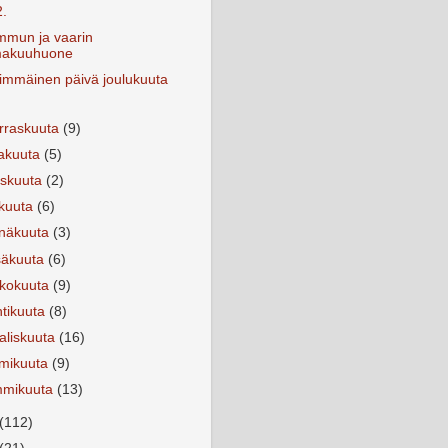
2.
mun ja vaarin
akuuhuone
immäinen päivä joulukuuta
rraskuuta
(9)
kakuuta
(5)
yskuuta
(2)
okuuta
(6)
inäkuuta
(3)
säkuuta
(6)
ukokuuta
(9)
htikuuta
(8)
aliskuuta
(16)
lmikuuta
(9)
mmikuuta
(13)
(112)