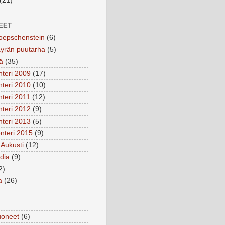
(21)
EET
oepschenstein
(6)
yrän puutarha
(5)
yä
(35)
nteri 2009
(17)
nteri 2010
(10)
nteri 2011
(12)
nteri 2012
(9)
nteri 2013
(5)
nteri 2015
(9)
 Aukusti
(12)
dia
(9)
2)
a
(26)
uoneet
(6)