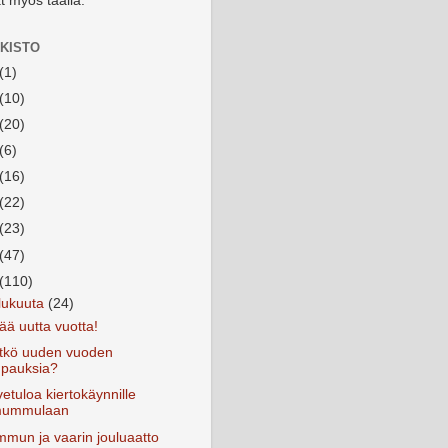
t myös täällä.
KISTO
(1)
(10)
(20)
(6)
(16)
(22)
(23)
(47)
(110)
lukuuta
(24)
ää uutta vuotta!
tkö uuden vuoden
upauksia?
etuloa kiertokäynnille
ummulaan
mun ja vaarin jouluaatto