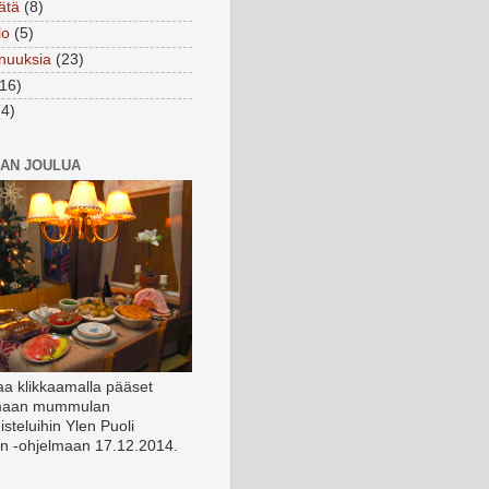
tätä
(8)
lo
(5)
anuuksia
(23)
(16)
(4)
AN JOULUA
aa klikkaamalla pääset
amaan mummulan
isteluihin Ylen Puoli
n -ohjelmaan 17.12.2014.