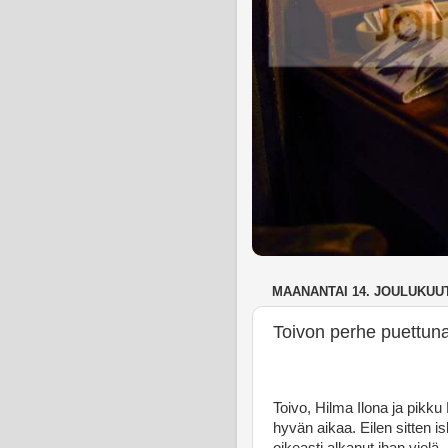
MAANANTAI 14. JOULUKUUT
Toivon perhe puettun
Toivo, Hilma Ilona ja pikku 
hyvän aikaa. Eilen sitten i
oikeasti alkanut ihan vielä