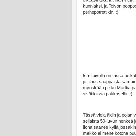
kunniaksi, ja Toivon poppoo 
perhepotrettikin. :)
Isä-Toivolla on tässä pelk
jo tilaus saappaista samoin
myöskään pikku Marttia palj
sisätiloissa pakkasella. :)
Tässä vielä äidin ja pojan
sellaista 50-luvun henkeä j
Ilona saanee kyllä jossakin 
mekko ei mene kotona puuha