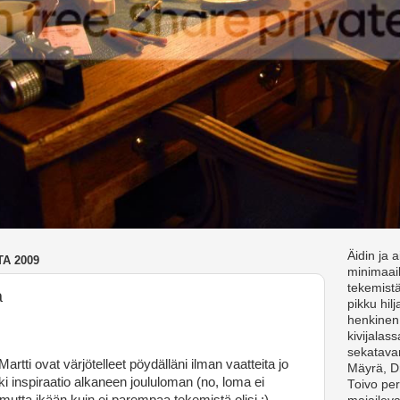
Äidin ja a
A 2009
minimaai
tekemist
a
pikku hil
henkinen
kivijalas
sekatava
Martti ovat värjötelleet pöydälläni ilman vaatteita jo
Mäyrä, D
ski inspiraatio alkaneen joululoman (no, loma ei
Toivo pe
, mutta ikään kuin ei parempaa tekemistä olisi ;)