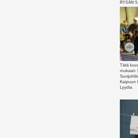
RYSÄN S
Tätä kuv
mukaan 1
Suvijuhli
Kaipuun K
Lyydia.