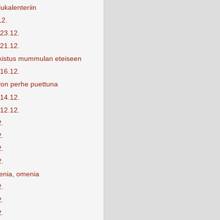
ukalenteriin
12.
-23.12.
-21.12.
kistus mummulan eteiseen
-16.12.
von perhe puettuna
-14.12.
-12.12.
2.
2.
2.
2.
nia, omenia
2.
2.
2.