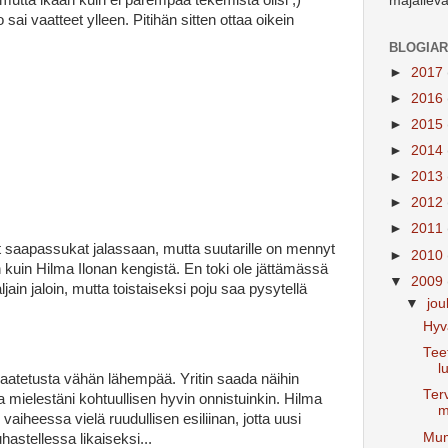
majaileva
sai vaatteet ylleen. Pitihän sitten ottaa oikein
BLOGIAR
►
2017
►
2016
►
2015
►
2014
►
2013
►
2012
►
2011
ät saapassukat jalassaan, mutta suutarille on mennyt
►
2010
 kuin Hilma Ilonan kengistä. En toki ole jättämässä
▼
2009
ain jaloin, mutta toistaiseksi poju saa pysytellä
▼
jou
Hyv
Tee
l
 vaatetusta vähän lähempää. Yritin saada näihin
Terv
a mielestäni kohtuullisen hyvin onnistuinkin. Hilma
m
vaiheessa vielä ruudullisen esiliinan, jotta uusi
Mum
stellessa likaiseksi...