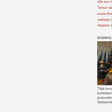
sitä sun 
Tertun ta
uusia ih
vaihtoja
Vladimir
MUMMUL
Tätä kuv
kurkist
jouluvalm
Seitsemä